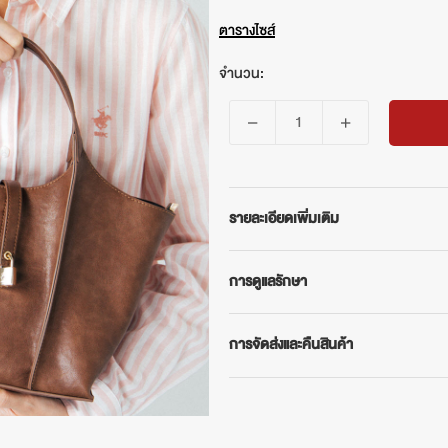
ตารางไซส์
จำนวน:
รายละเอียดเพิ่มเติม
BEVERLY HILLS POLO CLUB
การดูแลรักษา
กระเป๋าสะพายข้างผู้หญิง (Shoulder B
เยอะ
- ทำความสะอาดโดยการปัดฝุ่น หรือสะบั
คุณสมบัติสินค้า
การจัดส่งและคืนสินค้า
- หากมีรอยเปื้อน เป็นจุด หรือบริเวณเล
- ผลิตจากวัสดุ Polyurethane (PU) สัม
เปื้อน
การจัดส่งสินค้า
- เนื้อสัมผัสสุดพรีเมียม ดูหรูหราและท
- หลีกเลี่ยงตากในแสงแดดจัด ซึ่งจะทำให้
จัดส่งฟรีในประเทศเมื่อซื้อสินค้าขั้นต่
- ใบใหญ่สามารถใส่ของได้เยอะ
- สามารถใช้น้ำยาทำความสะอาด คราบบนกระ
อาทิตย์ และวันหยุดนักขัตฤกษ์)