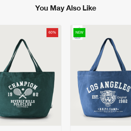
- มีให้เลือกทั้งหมด 2 สี
You May Also Like
กรณีต้องการเปลี่ยนหรือคืนสินค้า
ดีไซน์ตอบโจทย์ทุกการใช้ชีวิต น้ำหนักเ
สามารถติดต่อได้ที่ฝ่ายบริการลูกค้า
หมายเหตุ: สีของผลิตภัณฑ์ที่แสดงบนเ
จากวันรับสินค้าจนถึงวันที่นำส่งสินค้
สีของแต่ละหน้าจอ
สมบูรณ์และไม่ผ่านการซัก
60%
NEW
อ่านเงื่อนไขเพิ่มเติม
https://www.bhpcthailand.com/cha