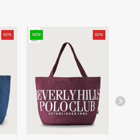
บา ใช้งานสะดวก แมทซ์ง่ายทุกลุค
ของเราทาง LINE @bhpcthailand ภายใน 7 วันทำการนับ
ว็บไซต์อาจมีความแตกต่างกันจากการตั้งค่าการแสดงผล
าคืน โดยสินค้าและบรรจุภัณฑ์ต้องอยู่ในสภาพครบถ้วน
60%
NEW
60%
NEW
nge-and-return