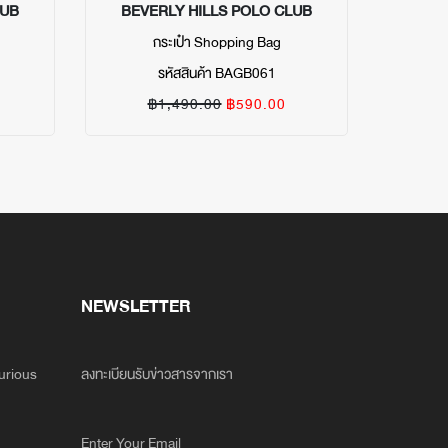
LUB
BEVERLY HILLS POLO CLUB
BEVE
กระเป๋า Shopping Bag
TOTE B
รหัสสินค้า BAGB061
฿1,490.00
฿590.00
฿
NEWSLETTER
xurious
ลงทะเบียนรับข่าวสารจากเรา