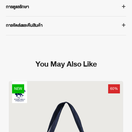
BEVERLY HILLS POLO CLUB
การดูแลรักษา
กระเป๋าผ้า Nylon Classic Bear รุ่น BHBB234 ไอเทมใหม่รับหน้าฝน
ป้องกันละอองฝน ละอองน้ำได้
- ซักด้วยน้ำอุณหภูมิไม่เกิน 40 °
รายละเอียดสินค้า
การจัดส่งและคืนสินค้า
- ห้ามใช้น้ำยาฟอกขาว
- ผลิตจากผ้าไนลอน (Nylon) เนื้อผ้าดี
- ห้ามซักแห้ง
การจัดส่งสินค้า
- ป้องกันละอองฝน ละอองน้ำ ทำให้ของด้านในปลอดภัย
- ห้ามปั่นแห้ง
จัดส่งฟรีในประเทศเมื่อซื้อสินค้าขั้นต่ำ 500 บาท ระยะเวลาจัดส่ง 3-5 วัน
- พับเก็บง่าย & พกพาสะดวก มาพร้อมซองใส่กระเป๋า
- รีดด้วยอุณหภูมิต่ำ
ทำการ (ไม่รวมเสาร์-อาทิตย์ และวันหยุดนักขัตฤกษ์)
- จุของได้เยอะ มีช่องเก็บของแยกด้านใน
- หลีกเลี่ยงตากในแสงแดดจัด
You May Also Like
กรณีต้องการเปลี่ยนหรือคืนสินค้า
- มาพร้อม STOPPER ตัวล็อคสายยางยืด รัดแน่นทุกการใช้งาน
สามารถติดต่อได้ที่ฝ่ายบริการลูกค้าของเราทาง LINE @bhpcthailand
กระเป๋าผ้าไนลอนอเนกประสงค์ที่ทั้งเบาและทนทาน มาพร้อมดีไซน์สุดคิ้วท์
ภายใน 7 วันทำการนับจากวันรับสินค้าจนถึงวันที่นำส่งสินค้าคืน โดย
ตอบโจทย์ทุกการใช้งาน น้ำหนักเบาพร้อมไปกับคุณได้ทุกที่
สินค้าและบรรจุภัณฑ์ต้องอยู่ในสภาพครบถ้วนสมบูรณ์และไม่ผ่านการซัก
NEW
60%
หมายเหตุ: สีของผลิตภัณฑ์ที่แสดงบนเว็บไซต์อาจมีความแตกต่างกันจาก
อ่านเงื่อนไขเพิ่มเติม
การตั้งค่าการแสดงผลสีของแต่ละหน้าจอ
https://www.bhpcthailand.com/change-and-return