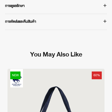
BEVERLY HILLS POLO CLUB
การดูแลรักษา
กระเป๋าผ้า Nylon Classic Bear รุ่น BHBB233 ไอเทมใหม่รับหน้าฝน
ป้องกันละอองฝน ละอองน้ำได้
- ซักด้วยน้ำอุณหภูมิไม่เกิน 40 °
รายละเอียดสินค้า
การจัดส่งและคืนสินค้า
- ห้ามใช้น้ำยาฟอกขาว
- ผลิตจากผ้าไนลอน (Nylon) เนื้อผ้าดี
- ห้ามซักแห้ง
การจัดส่งสินค้า
- ป้องกันละอองฝน ละอองน้ำ ทำให้ของด้านในปลอดภัย
- ห้ามปั่นแห้ง
จัดส่งฟรีในประเทศเมื่อซื้อสินค้าขั้นต่ำ 500 บาท ระยะเวลาจัดส่ง 3-5 วัน
- พับเก็บง่าย & พกพาสะดวก มาพร้อมซองใส่กระเป๋า
- รีดด้วยอุณหภูมิต่ำ
ทำการ (ไม่รวมเสาร์-อาทิตย์ และวันหยุดนักขัตฤกษ์)
- จุของได้เยอะ มีช่องเก็บของแยกด้านใน
- หลีกเลี่ยงตากในแสงแดดจัด
You May Also Like
กรณีต้องการเปลี่ยนหรือคืนสินค้า
- มาพร้อม STOPPER ตัวล็อคสายยางยืด รัดแน่นทุกการใช้งาน
สามารถติดต่อได้ที่ฝ่ายบริการลูกค้าของเราทาง LINE @bhpcthailand
กระเป๋าผ้าไนลอนอเนกประสงค์ที่ทั้งเบาและทนทาน มาพร้อมดีไซน์สุดคิ้วท์
ภายใน 7 วันทำการนับจากวันรับสินค้าจนถึงวันที่นำส่งสินค้าคืน โดย
ตอบโจทย์ทุกการใช้งาน น้ำหนักเบาพร้อมไปกับคุณได้ทุกที่
สินค้าและบรรจุภัณฑ์ต้องอยู่ในสภาพครบถ้วนสมบูรณ์และไม่ผ่านการซัก
NEW
60%
หมายเหตุ: สีของผลิตภัณฑ์ที่แสดงบนเว็บไซต์อาจมีความแตกต่างกันจาก
อ่านเงื่อนไขเพิ่มเติม
การตั้งค่าการแสดงผลสีของแต่ละหน้าจอ
https://www.bhpcthailand.com/change-and-return