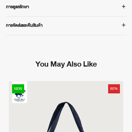
BEVERLY HILLS POLO CLUB
การดูแลรักษา
กระเป๋าคาดอก (WAIST BAG) รุ่น BAGB044 ที่ทั้งเบาและทนทาน มา
พร้อมดีไซน์สุดคิ้วท์ ตอบโจทย์ทุกการใช้งาน น้ำหนักเบาพร้อมไปกับคุณได้
- ทำความสะอาดโดยการปัดฝุ่น หรือสะบัดกระเป๋า เพื่อให้ฝุ่น เศษผงหลุด
ทุกที่ มินิมอล เรียบเท่ ใช้ได้ทั้งผู้ชายและผู้หญิง
การจัดส่งและคืนสินค้า
ออกจากกระเป๋าผ้า
คุณสมบัติสินค้า
- หากมีรอยเปื้อน เป็นจุด หรือบริเวณเล็ก ให้นำสบู่ผสมน้ำและใช้แปรงขนนุ่ม
การจัดส่งสินค้า
- ผลิตจาก ผ้าไนลอน (Nylon) คุณภาพดี ป้องกันละอองฝน ละอองน้ำ ทำให้
ถูวน เพื่อขจัดคราบเปื้อน
จัดส่งฟรีในประเทศเมื่อซื้อสินค้าขั้นต่ำ 500 บาท ระยะเวลาจัดส่ง 3-5 วัน
ของด้านในปลอดภัย ทนทานต่อการขีดข่วนและการใช้งานหนัก
- หลีกเลี่ยงตากในแสงแดดจัด ซึ่งจะทำให้กระเป๋าผ้ากรอบได้ง่ายและทำให้สี
ทำการ (ไม่รวมเสาร์-อาทิตย์ และวันหยุดนักขัตฤกษ์)
- ทรงกะทัดรัด พกพาง่าย
กระเป๋าผ้าซีดลง
You May Also Like
กรณีต้องการเปลี่ยนหรือคืนสินค้า
- สายสะพายปรับความยาวได้ สามารถใส่แบบคาดอก / คาดเอว / สะพาย
- สามารถใช้น้ำยาทำความสะอาด คราบบนกระเป๋า แบบไม่ต้องใช้น้ำ ซึ่งหา
สามารถติดต่อได้ที่ฝ่ายบริการลูกค้าของเราทาง LINE @bhpcthailand
ไหล่
ซื้อได้ทั่วไป
ภายใน 7 วันทำการนับจากวันรับสินค้าจนถึงวันที่นำส่งสินค้าคืน โดย
- มีซิปเปิด–ปิดอย่างแน่นหนา ใช้งานสะดวก
สินค้าและบรรจุภัณฑ์ต้องอยู่ในสภาพครบถ้วนสมบูรณ์และไม่ผ่านการซัก
NEW
60%
- ช่องเก็บของ ช่องหลักกว้าง ใส่มือถือ กระเป๋าสตางค์ กุญแจ หรือของใช้
อ่านเงื่อนไขเพิ่มเติม
จำเป็นได้
https://www.bhpcthailand.com/change-and-return
- ช่องซิปด้านหน้า สำหรับเก็บบัตรหรือของชิ้นเล็ก
หมายเหตุ: สีของผลิตภัณฑ์ที่แสดงบนเว็บไซต์อาจมีความแตกต่างกันจาก
การตั้งค่าการแสดงผลสีของแต่ละหน้าจอ