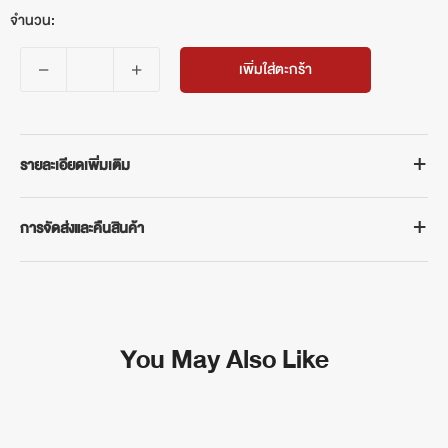
จำนวน:
เพิ่มใส่ตะกร้า
รายละเอียดเพิ่มเติม
การจัดส่งและคืนสินค้า
การจัดส่งสินค้า
จัดส่งฟรีในประเทศเมื่อซื้อสินค้าขั้นต่ำ 500 บาท ระยะเวลาจัดส่ง 3-5 วัน
ทำการ (ไม่รวมเสาร์-อาทิตย์ และวันหยุดนักขัตฤกษ์)
You May Also Like
กรณีต้องการเปลี่ยนหรือคืนสินค้า
สามารถติดต่อได้ที่ฝ่ายบริการลูกค้าของเราทาง LINE @bhpcthailand
ภายใน 7 วันทำการนับจากวันรับสินค้าจนถึงวันที่นำส่งสินค้าคืน โดย
สินค้าและบรรจุภัณฑ์ต้องอยู่ในสภาพครบถ้วนสมบูรณ์และไม่ผ่านการซัก