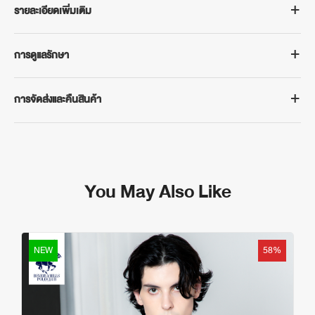
รายละเอียดเพิ่มเติม
BEVERLY HILLS POLO CLUB
การดูแลรักษา
New Arrivals!!
เสื้อโปโลแขนสั้น รุ่น BN4D023
- ผลิตจากเนื้อผ้า INTERLOCK ที่มีคุณภาพสูง
- ซักด้วยน้ำอุณหภูมิไม่เกิน 40°
- ระบายความร้อนได้ดี
การจัดส่งและคืนสินค้า
- แยกซักมือกับผ้าสีเหมือนกัน
- ดีไซน์ที่โดดเด่นเป็นเอกลักษณ์
- ห้ามใช้น้ำยาฟอกขาว
การจัดส่งสินค้า
- ตัดเย็บอย่างประณีต
- ห้ามซักแห้ง
จัดส่งฟรีในประเทศเมื่อซื้อสินค้าขั้นต่ำ 500 บาท ระยะเวลาจัดส่ง 3-5 วัน
เหมาะสำหรับสวมใส่ในการทำงานและชีวิตประจำวันทั่ว ๆ ไป คัดสรรเฉดสีที่
- หลีกเลี่ยงตากในที่แสงแดดจัด
ทำการ (ไม่รวมเสาร์-อาทิตย์ และวันหยุดนักขัตฤกษ์)
หนุ่ม ๆ โปรดปราน ให้คุณมิกซ์แอนด์แมทช์กับกางเกงหรือรองเท้าได้อย่างมี
- ปั่นแห้งด้วยอุณหภูมิต่ำ
You May Also Like
กรณีต้องการเปลี่ยนหรือคืนสินค้า
ระดับ สามารถสวมใส่ได้ทุกวัน
- รีดด้วยอุณหภูมิต่ำ
สามารถติดต่อได้ที่ฝ่ายบริการลูกค้าของเราทาง LINE @bhpcthailand
หมายเหตุ: สีของผลิตภัณฑ์ที่แสดงบนเว็บไซต์อาจมีความแตกต่างกันจาก
ภายใน 7 วันทำการนับจากวันรับสินค้าจนถึงวันที่นำส่งสินค้าคืน โดย
การตั้งค่าการแสดงผลสีของแต่ละหน้าจอ
สินค้าและบรรจุภัณฑ์ต้องอยู่ในสภาพครบถ้วนสมบูรณ์และไม่ผ่านการซัก
NEW
58%
อ่านเงื่อนไขเพิ่มเติม
https://www.bhpcthailand.com/change-and-return