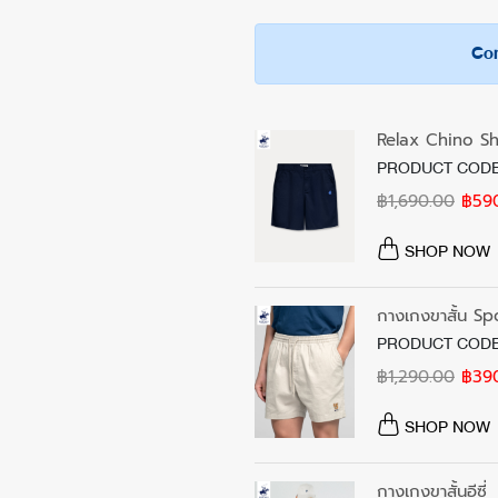
- เนื้อผ้านุ่มสวมใส่ได้สบายตลอดวัน
- ห้ามซักแห้ง
จัดส่งฟรีในประเทศเมื่อซื้อสินค้าขั้นต่
- ซับเหงื่อและระบายอากาศได้ดี ไม่อับชื้น
- หลีกเลี่ยงตากในที่แสงแดดจัด
Com
อาทิตย์ และวันหยุดนักขัตฤกษ์)
- สามารถสวมใส่ได้ทั้งชายและหญิง (Un
- ปั่นแห้งด้วยอุณหภูมิต่ำ
กรณีต้องการเปลี่ยนหรือคืนสินค้า
ให้คุณมิกซ์แอนด์แมทช์กับกางเกงหรือรอง
- รีดด้วยอุณหภูมิต่ำ
สามารถติดต่อได้ที่ฝ่ายบริการลูกค้า
หมายเหตุ: สีของผลิตภัณฑ์ที่แสดงบนเ
Relax Chino Sh
จากวันรับสินค้าจนถึงวันที่นำส่งสินค้
สีของแต่ละหน้าจอ
PRODUCT CODE
สมบูรณ์และไม่ผ่านการซัก
฿1,690.00
฿59
อ่านเงื่อนไขเพิ่มเติม
https://www.bhpcthailand.com/cha
SHOP NOW
กางเกงขาสั้น S
PRODUCT CODE
฿1,290.00
฿39
SHOP NOW
กางเกงขาสั้นอีซี่