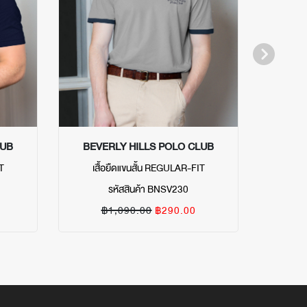
LUB
BEVERLY HILLS POLO CLUB
BEVE
T
เสื้อยืดแขนสั้น REGULAR-FIT
เสื
รหัสสินค้า BNSV230
฿1,090.00
฿290.00