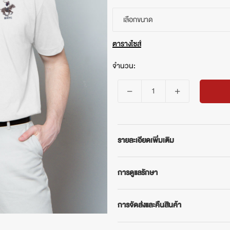
เลือกขนาด
ตารางไซส์
จำนวน:
รายละเอียดเพิ่มเติม
BEVERLY HILLS POLO CLUB
การดูแลรักษา
เสื้อยืดคอกลมแขนสั้น รุ่น BNSV044 เสื
หลายเฉดสีให้เลือก แมทช์ง่ายสวมใส่ได้ทุ
- ซักด้วยน้ำอุณหภูมิไม่เกิน 40°
คุณสมบัติสินค้า
การจัดส่งและคืนสินค้า
- แยกซักมือกับผ้าสีเหมือนกัน
- ผลิตจากผ้า COTTON USA 100% ค
- ห้ามใช้น้ำยาฟอกขาว
การจัดส่งสินค้า