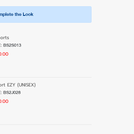
ำ 500 บาท ระยะเวลาจัดส่ง 3-5 วันทำการ (ไม่รวมเสาร์-
plete the Look
isex)
เท้าได้ทุกสไตล์
ของเราทาง LINE @bhpcthailand ภายใน 7 วันทำการนับ
ว็บไซต์อาจมีความแตกต่างกันจากการตั้งค่าการแสดงผล
orts
าคืน โดยสินค้าและบรรจุภัณฑ์ต้องอยู่ในสภาพครบถ้วน
: BS2S013
0.00
nge-and-return
port EZY (UNISEX)
: BS2J028
0.00