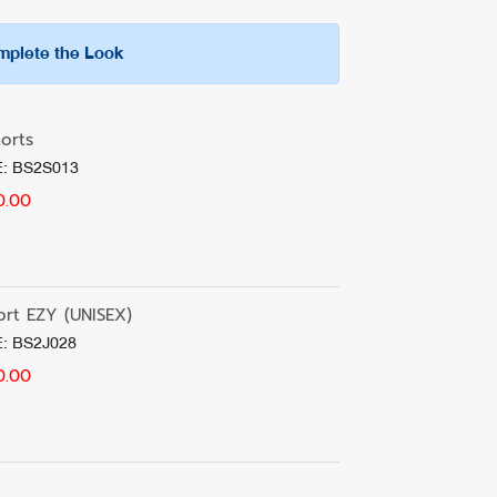
ำ 500 บาท ระยะเวลาจัดส่ง 3-5 วันทำการ (ไม่รวมเสาร์-
plete the Look
isex)
เท้าได้ทุกสไตล์
ของเราทาง LINE @bhpcthailand ภายใน 7 วันทำการนับ
ว็บไซต์อาจมีความแตกต่างกันจากการตั้งค่าการแสดงผล
orts
าคืน โดยสินค้าและบรรจุภัณฑ์ต้องอยู่ในสภาพครบถ้วน
: BS2S013
0.00
nge-and-return
port EZY (UNISEX)
: BS2J028
0.00