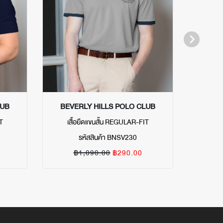
LUB
BEVERLY HILLS POLO CLUB
BEVE
T
เสื้อยืดแขนสั้น REGULAR-FIT
เสื
รหัสสินค้า BNSV230
฿1,090.00
฿290.00