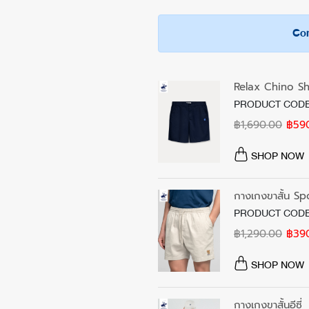
- เนื้อผ้านุ่มสวมใส่ได้สบายตลอดวัน
- ห้ามซักแห้ง
จัดส่งฟรีในประเทศเมื่อซื้อสินค้าขั้นต่
- ซับเหงื่อและระบายอากาศได้ดี ไม่อับชื้น
- หลีกเลี่ยงตากในที่แสงแดดจัด
Com
อาทิตย์ และวันหยุดนักขัตฤกษ์)
- สามารถสวมใส่ได้ทั้งชายและหญิง (Un
- ปั่นแห้งด้วยอุณหภูมิต่ำ
กรณีต้องการเปลี่ยนหรือคืนสินค้า
ให้คุณมิกซ์แอนด์แมทช์กับกางเกงหรือรอง
- รีดด้วยอุณหภูมิต่ำ
สามารถติดต่อได้ที่ฝ่ายบริการลูกค้า
หมายเหตุ: สีของผลิตภัณฑ์ที่แสดงบนเ
Relax Chino Sh
จากวันรับสินค้าจนถึงวันที่นำส่งสินค้
สีของแต่ละหน้าจอ
PRODUCT CODE
สมบูรณ์และไม่ผ่านการซัก
฿1,690.00
฿59
อ่านเงื่อนไขเพิ่มเติม
https://www.bhpcthailand.com/cha
SHOP NOW
กางเกงขาสั้น S
PRODUCT CODE
฿1,290.00
฿39
SHOP NOW
กางเกงขาสั้นอีซี่