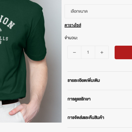
เลือกขนาด
ตารางไซส์
จำนวน:
รายละเอียดเพิ่มเติม
BEVERLY HILLS POLO CLUB
การดูแลรักษา
เสื้อยืดคอกลมแขนสั้น รุ่น BNSR407 เสื
หลายเฉดสีให้เลือก แมทช์ง่ายสวมใส่ได้ทุ
- ซักด้วยน้ำอุณหภูมิไม่เกิน 40°
คุณสมบัติสินค้า
การจัดส่งและคืนสินค้า
- แยกซักมือกับผ้าสีเหมือนกัน
- ผลิตจากผ้า COTTON USA 100% ค
- ห้ามใช้น้ำยาฟอกขาว
การจัดส่งสินค้า