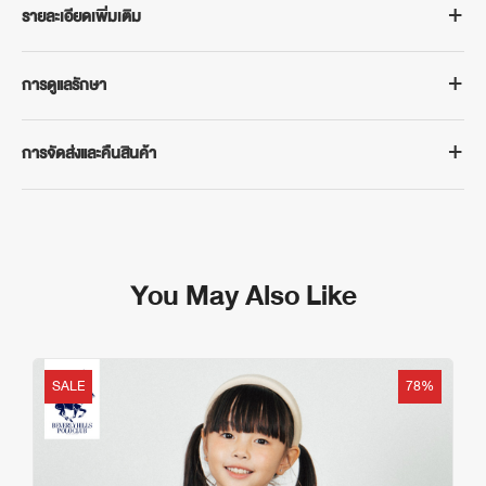
รายละเอียดเพิ่มเติม
BEVERLY HILLS POLO CLUB
การดูแลรักษา
เสื้อยืดคอกลมแขนสั้นเด็ก รุ่น KNSG111 ดีไซน์สวยงาม โดดเด่น สวมใส่
สบายด้วยการตัดเย็บที่ละเอียด ประณีตทุกขั้นตอน
- ซักด้วยน้ำอุณหภูมิไม่เกิน 40°
- ผลิตจากผ้า Cotton USA 100%
การจัดส่งและคืนสินค้า
- แยกซักมือกับผ้าสีเหมือนกัน
- เนื้อผ้านุ่ม น้ำหนักเบา
- ห้ามใช้น้ำยาฟอกขาว
การจัดส่งสินค้า
- ระบายอากาศได้ดี
- ห้ามซักแห้ง
จัดส่งฟรีในประเทศเมื่อซื้อสินค้าขั้นต่ำ 500 บาท ระยะเวลาจัดส่ง 3-5 วัน
- ไซส์สำหรับเด็กอายุ 4-12 ปี
- หลีกเลี่ยงตากในที่แสงแดดจัด
ทำการ (ไม่รวมเสาร์-อาทิตย์ และวันหยุดนักขัตฤกษ์)
- สวมใส่ได้ทั้งเด็กผู้ชายและผู้หญิง (Unisex)
- ปั่นแห้งด้วยอุณหภูมิต่ำ
You May Also Like
กรณีต้องการเปลี่ยนหรือคืนสินค้า
เนื้อผ้าใส่สบาย จะใส่เป็นชุดลำลอง ใส่นอน ใส่เที่ยว ใส่ได้ทุกโอกาส
- รีดด้วยอุณหภูมิต่ำ
สามารถติดต่อได้ที่ฝ่ายบริการลูกค้าของเราทาง LINE @bhpcthailand
หมายเหตุ: สีของผลิตภัณฑ์ที่แสดงบนเว็บไซต์อาจมีความแตกต่างกันจาก
ภายใน 7 วันทำการนับจากวันรับสินค้าจนถึงวันที่นำส่งสินค้าคืน โดย
การตั้งค่าการแสดงผลสีของแต่ละหน้าจอ
สินค้าและบรรจุภัณฑ์ต้องอยู่ในสภาพครบถ้วนสมบูรณ์และไม่ผ่านการซัก
SALE
78%
อ่านเงื่อนไขเพิ่มเติม
https://www.bhpcthailand.com/change-and-return